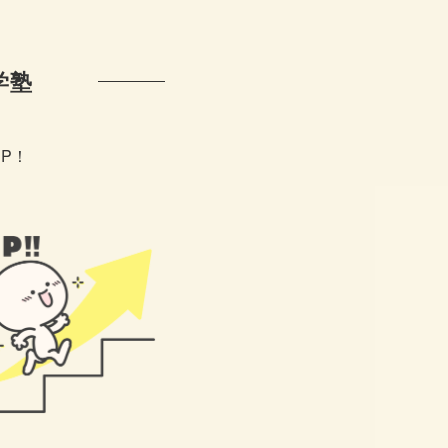
学塾
P！