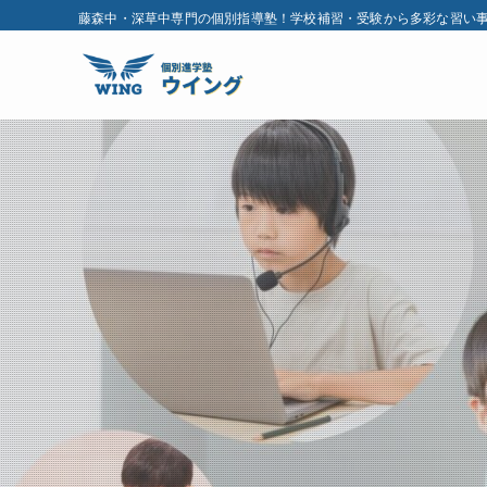
藤森中・深草中専門の個別指導塾！学校補習・受験から多彩な習い