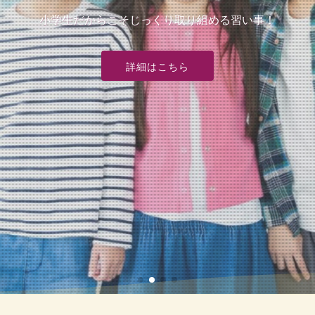
個別進学塾ウイング
小学生だからこそじっくり取り組める習い事！
一緒に、自分史上最高の夏にしませんか？
藤森中学・深草中学専門塾
夏期講習はこちら
夏期講習はこちら
詳細はこちら
詳細はこちら